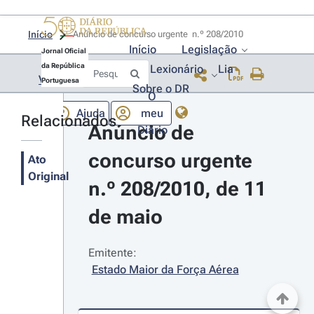
Início
Anúncio de concurso urgente  n.º 208/2010 
Início
Legislação
Jornal Oficial
da República
Lexionário
Lia
Voltar
Portuguesa
Sobre o DR
O
Ajuda
meu
Relacionados
Anúncio de 
Diário
concurso urgente 
Ato
Original
n.º 208/2010, de 11 
de maio
Emitente:
Estado Maior da Força Aérea