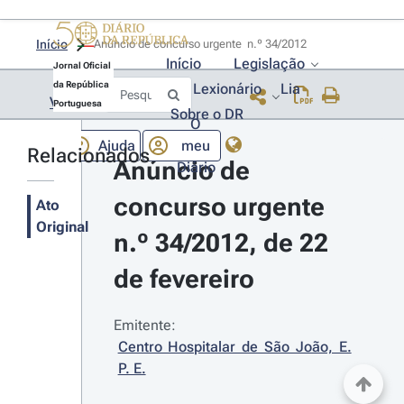
Início
Anúncio de concurso urgente  n.º 34/2012 
Início
Legislação
Jornal Oficial
da República
Lexionário
Lia
Voltar
Portuguesa
Sobre o DR
O
Ajuda
meu
Relacionados
Anúncio de 
Diário
concurso urgente 
Ato
Original
n.º 34/2012, de 22 
de fevereiro
Emitente:
Centro Hospitalar de São João, E. 
P. E.