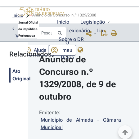
Início
Anúncio de Concurso  n.º 1329/2008 
Início
Legislação
Jornal Oficial
da República
Lexionário
Lia
Voltar
Portuguesa
Sobre o DR
O
Ajuda
meu
Relacionados
Anúncio de 
Diário
Concurso n.º 
Ato
Original
1329/2008, de 9 de 
outubro
Emitente:
Município de Almada - Câmara 
Municipal