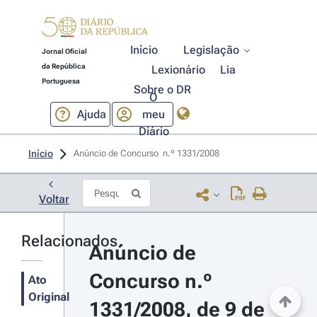
Início
Legislação
Jornal Oficial
da República
Lexionário
Lia
Portuguesa
Sobre o DR
O
Ajuda
meu
Diário
Início
Anúncio de Concurso  n.º 1331/2008 
Voltar
Relacionados
Anúncio de 
Concurso n.º 
Ato
Original
1331/2008, de 9 de 