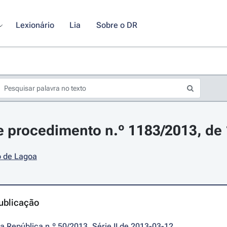
Lexionário
Lia
Sobre o DR
 procedimento n.º 1183/2013, de
o de Lagoa
ublicação
da República n.º 50/2013, Série II de 2013-03-12