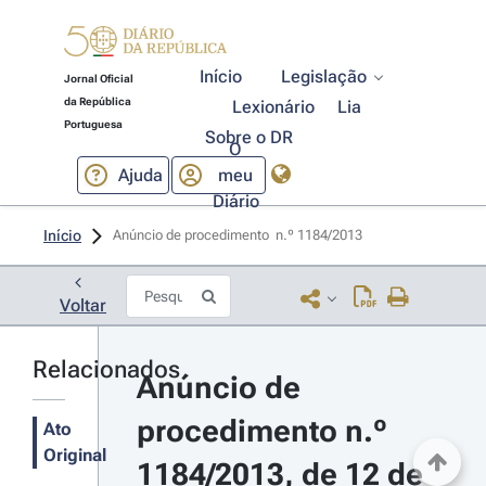
Início
Legislação
Jornal Oficial
da República
Lexionário
Lia
Portuguesa
Sobre o DR
O
Ajuda
meu
Diário
Início
Anúncio de procedimento  n.º 1184/2013 
Voltar
Relacionados
Anúncio de 
procedimento n.º 
Ato
Original
1184/2013, de 12 de 