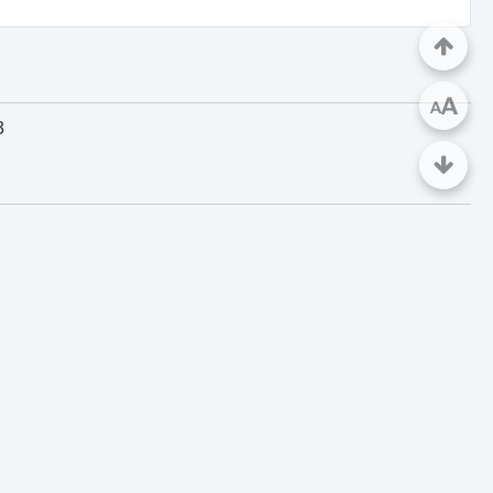
A
A
3