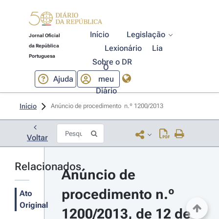
Início
Legislação
Jornal Oficial
da República
Lexionário
Lia
Portuguesa
Sobre o DR
O
Ajuda
meu
Diário
Início
Anúncio de procedimento  n.º 1200/2013 
Voltar
Relacionados
Anúncio de 
procedimento n.º 
Ato
Original
1200/2013, de 12 de 