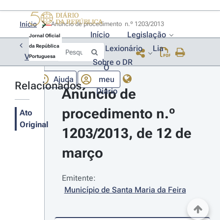
Início
Anúncio de procedimento  n.º 1203/2013 
Início
Legislação
Jornal Oficial
da República
Lexionário
Lia
Voltar
Portuguesa
Sobre o DR
O
Ajuda
meu
Relacionados
Anúncio de 
Diário
procedimento n.º 
Ato
Original
1203/2013, de 12 de 
março
Emitente:
Município de Santa Maria da Feira