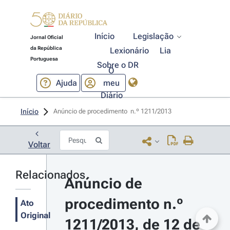
Início
Legislação
Jornal Oficial
da República
Lexionário
Lia
Portuguesa
Sobre o DR
O
Ajuda
meu
Diário
Início
Anúncio de procedimento  n.º 1211/2013 
Voltar
Relacionados
Anúncio de 
procedimento n.º 
Ato
Original
1211/2013, de 12 de 