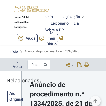
Início
Legislação
Jornal Oficial
da República
Lexionário
Lia
Portuguesa
Sobre o DR
O
Ajuda
meu
Diário
Início
Anúncio de procedimento  n.º 1334/2025 
Voltar
Relacionados
Anúncio de 
procedimento n.º 
Ato
Original
1334/2025, de 21 de 