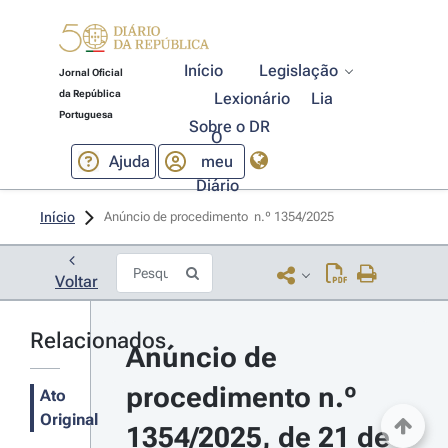
Início
Legislação
Jornal Oficial
da República
Lexionário
Lia
Portuguesa
Sobre o DR
O
Ajuda
meu
Diário
Início
Anúncio de procedimento  n.º 1354/2025 
Voltar
Relacionados
Anúncio de 
procedimento n.º 
Ato
Original
1354/2025, de 21 de 