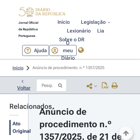
Início
Legislação
Jornal Oficial
da República
Lexionário
Lia
Portuguesa
Sobre o DR
O
Ajuda
meu
Diário
Início
Anúncio de procedimento  n.º 1357/2025 
Voltar
Relacionados
Anúncio de 
procedimento n.º 
Ato
Original
1357/2025, de 21 de 