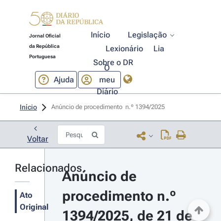
Início
Legislação
Jornal Oficial
da República
Lexionário
Lia
Portuguesa
Sobre o DR
O
Ajuda
meu
Diário
Início
Anúncio de procedimento  n.º 1394/2025 
Voltar
Relacionados
Anúncio de 
procedimento n.º 
Ato
Original
1394/2025, de 21 de 