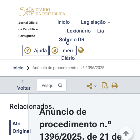
Início
Legislação
Jornal Oficial
da República
Lexionário
Lia
Portuguesa
Sobre o DR
O
Ajuda
meu
Diário
Início
Anúncio de procedimento  n.º 1396/2025 
Voltar
Relacionados
Anúncio de 
procedimento n.º 
Ato
Original
1396/2025, de 21 de 