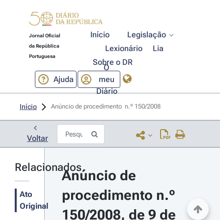
Início
Legislação
Jornal Oficial
da República
Lexionário
Lia
Portuguesa
Sobre o DR
O
Ajuda
meu
Diário
Início
Anúncio de procedimento  n.º 150/2008 
Voltar
Relacionados
Anúncio de 
procedimento n.º 
Ato
Original
150/2008, de 9 de 