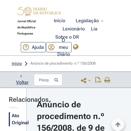
Início
Legislação
Jornal Oficial
da República
Lexionário
Lia
Portuguesa
Sobre o DR
O
Ajuda
meu
Diário
Início
Anúncio de procedimento  n.º 156/2008 
Voltar
Relacionados
Anúncio de 
procedimento n.º 
Ato
Original
156/2008, de 9 de 