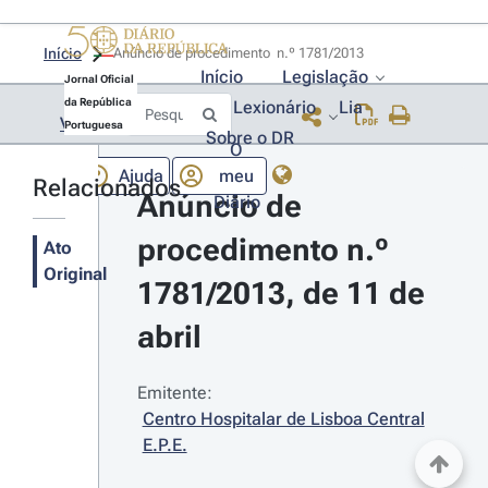
Início
Anúncio de procedimento  n.º 1781/2013 
Início
Legislação
Jornal Oficial
da República
Lexionário
Lia
Voltar
Portuguesa
Sobre o DR
O
Ajuda
meu
Relacionados
Anúncio de 
Diário
procedimento n.º 
Ato
Original
1781/2013, de 11 de 
abril
Emitente:
Centro Hospitalar de Lisboa Central 
E.P.E.