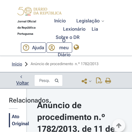
Início
Legislação
Jornal Oficial
da República
Lexionário
Lia
Portuguesa
Sobre o DR
O
Ajuda
meu
Diário
Início
Anúncio de procedimento  n.º 1782/2013 
Voltar
Relacionados
Anúncio de 
procedimento n.º 
Ato
Original
1782/2013, de 11 de 