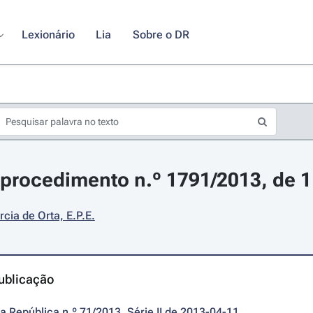
Lexionário
Lia
Sobre o DR
procedimento n.º 1791/2013, de 11
rcia de Orta, E.P.E.
ublicação
da República n.º 71/2013, Série II de 2013-04-11