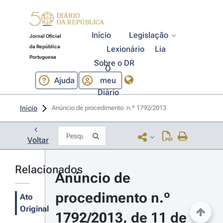
Início
Legislação
Jornal Oficial
da República
Lexionário
Lia
Portuguesa
Sobre o DR
O
Ajuda
meu
Diário
Início
Anúncio de procedimento  n.º 1792/2013 
Voltar
Relacionados
Anúncio de 
procedimento n.º 
Ato
Original
1792/2013, de 11 de 