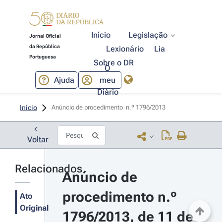
Início
Legislação
Jornal Oficial
da República
Lexionário
Lia
Portuguesa
Sobre o DR
O
Ajuda
meu
Diário
Início
Anúncio de procedimento  n.º 1796/2013 
Voltar
Relacionados
Anúncio de 
procedimento n.º 
Ato
Original
1796/2013, de 11 de 