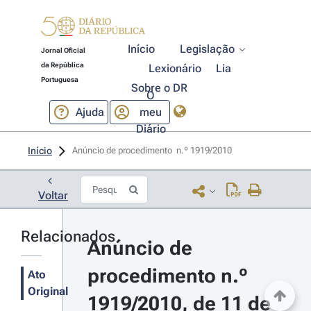
Início
Legislação
Jornal Oficial
da República
Lexionário
Lia
Portuguesa
Sobre o DR
O
Ajuda
meu
Diário
Início
Anúncio de procedimento  n.º 1919/2010 
Voltar
Relacionados
Anúncio de 
procedimento n.º 
Ato
Original
1919/2010, de 11 de 