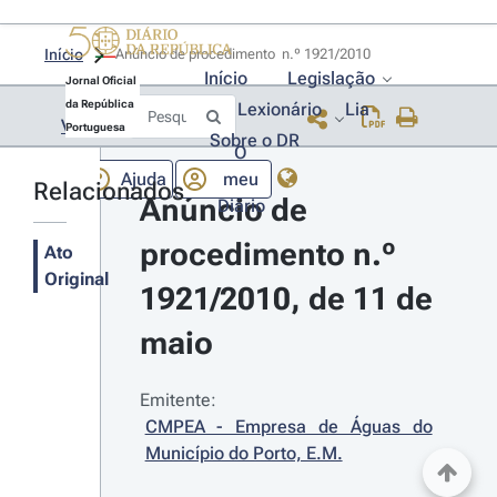
Início
Anúncio de procedimento  n.º 1921/2010 
Início
Legislação
Jornal Oficial
da República
Lexionário
Lia
Voltar
Portuguesa
Sobre o DR
O
Ajuda
meu
Relacionados
Anúncio de 
Diário
procedimento n.º 
Ato
Original
1921/2010, de 11 de 
maio
Emitente:
CMPEA - Empresa de Águas do 
Município do Porto, E.M.