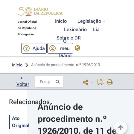
Início
Legislação
Jornal Oficial
da República
Lexionário
Lia
Portuguesa
Sobre o DR
O
Ajuda
meu
Diário
Início
Anúncio de procedimento  n.º 1926/2010 
Voltar
Relacionados
Anúncio de 
procedimento n.º 
Ato
Original
1926/2010, de 11 de 