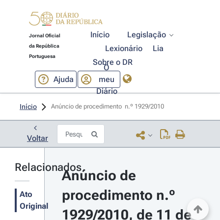
Início
Legislação
Jornal Oficial
da República
Lexionário
Lia
Portuguesa
Sobre o DR
O
Ajuda
meu
Diário
Início
Anúncio de procedimento  n.º 1929/2010 
Voltar
Relacionados
Anúncio de 
procedimento n.º 
Ato
Original
1929/2010, de 11 de 