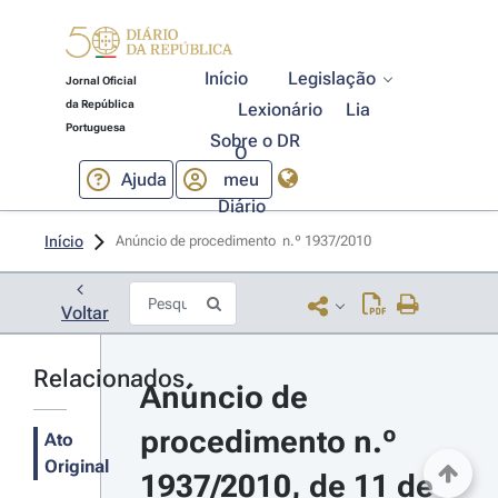
Início
Legislação
Jornal Oficial
da República
Lexionário
Lia
Portuguesa
Sobre o DR
O
Ajuda
meu
Diário
Início
Anúncio de procedimento  n.º 1937/2010 
Voltar
Relacionados
Anúncio de 
procedimento n.º 
Ato
Original
1937/2010, de 11 de 