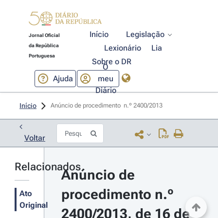
Início
Legislação
Jornal Oficial
da República
Lexionário
Lia
Portuguesa
Sobre o DR
O
Ajuda
meu
Diário
Início
Anúncio de procedimento  n.º 2400/2013 
Voltar
Relacionados
Anúncio de 
procedimento n.º 
Ato
Original
2400/2013, de 16 de 