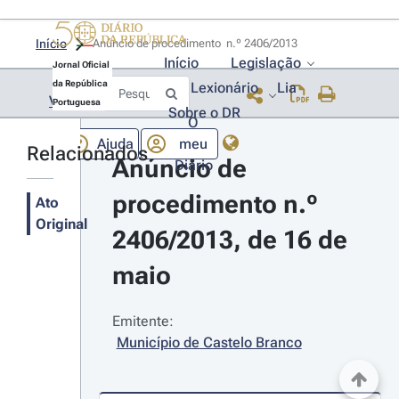
Início
Anúncio de procedimento  n.º 2406/2013 
Início
Legislação
Jornal Oficial
da República
Lexionário
Lia
Voltar
Portuguesa
Sobre o DR
O
Ajuda
meu
Relacionados
Anúncio de 
Diário
procedimento n.º 
Ato
Original
2406/2013, de 16 de 
maio
Emitente:
Município de Castelo Branco