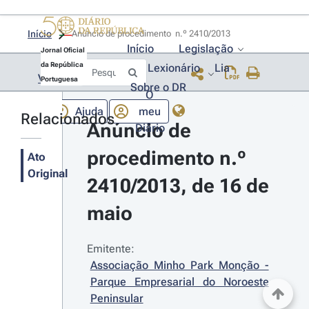
Início
Anúncio de procedimento  n.º 2410/2013 
Início
Legislação
Jornal Oficial
da República
Lexionário
Lia
Voltar
Portuguesa
Sobre o DR
O
Ajuda
meu
Relacionados
Anúncio de 
Diário
procedimento n.º 
Ato
Original
2410/2013, de 16 de 
maio
Emitente:
Associação Minho Park Monção - 
Parque Empresarial do Noroeste 
Peninsular