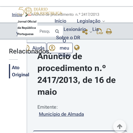
Início
Anúncio de procedimento  n.º 2417/2013 
Início
Legislação
Jornal Oficial
da República
Lexionário
Lia
Voltar
Portuguesa
Sobre o DR
O
Ajuda
meu
Relacionados
Anúncio de 
Diário
procedimento n.º 
Ato
Original
2417/2013, de 16 de 
maio
Emitente:
Município de Almada