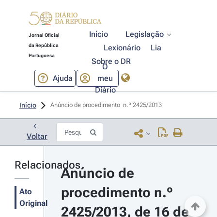
Início
Legislação
Jornal Oficial
da República
Lexionário
Lia
Portuguesa
Sobre o DR
O
Ajuda
meu
Diário
Início
Anúncio de procedimento  n.º 2425/2013 
Voltar
Relacionados
Anúncio de 
procedimento n.º 
Ato
Original
2425/2013, de 16 de 