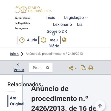
Início
Legislação
Jornal Oficial
da República
Lexionário
Lia
Portuguesa
Sobre o DR
O
Ajuda
meu
Diário
Início
Anúncio de procedimento  n.º 2426/2013 
Voltar
Relacionados
Anúncio de 
procedimento n.º 
Ato
Original
2426/2013, de 16 de 