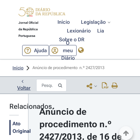
Início
Legislação
Jornal Oficial
da República
Lexionário
Lia
Portuguesa
Sobre o DR
O
Ajuda
meu
Diário
Início
Anúncio de procedimento  n.º 2427/2013 
Voltar
Relacionados
Anúncio de 
procedimento n.º 
Ato
Original
2427/2013, de 16 de 