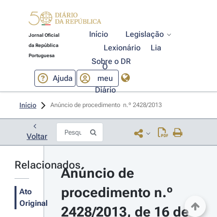
Início
Legislação
Jornal Oficial
da República
Lexionário
Lia
Portuguesa
Sobre o DR
O
Ajuda
meu
Diário
Início
Anúncio de procedimento  n.º 2428/2013 
Voltar
Relacionados
Anúncio de 
procedimento n.º 
Ato
Original
2428/2013, de 16 de 