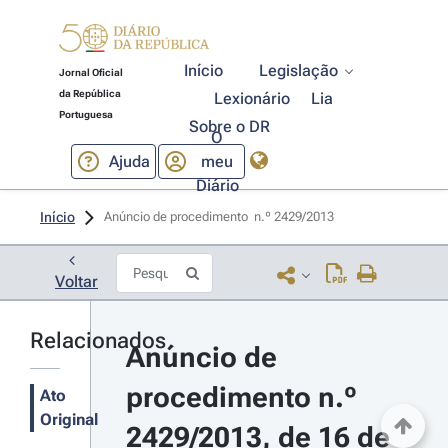
Início
Legislação
Jornal Oficial
da República
Lexionário
Lia
Portuguesa
Sobre o DR
O
Ajuda
meu
Diário
Início
Anúncio de procedimento  n.º 2429/2013 
Voltar
Relacionados
Anúncio de 
procedimento n.º 
Ato
Original
2429/2013, de 16 de 