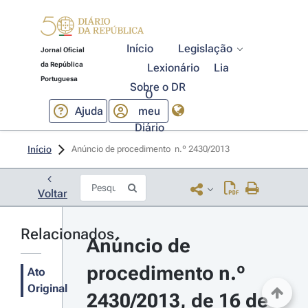
Início
Legislação
Jornal Oficial
da República
Lexionário
Lia
Portuguesa
Sobre o DR
O
Ajuda
meu
Diário
Início
Anúncio de procedimento  n.º 2430/2013 
Voltar
Relacionados
Anúncio de 
procedimento n.º 
Ato
Original
2430/2013, de 16 de 