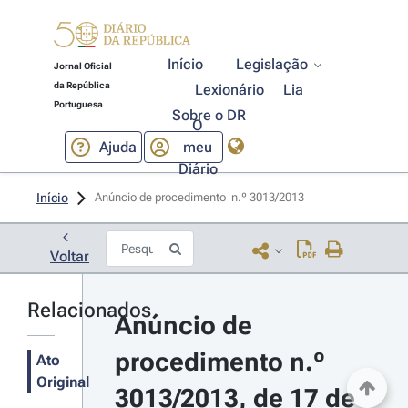
Início
Legislação
Jornal Oficial
da República
Lexionário
Lia
Portuguesa
Sobre o DR
O
Ajuda
meu
Diário
Início
Anúncio de procedimento  n.º 3013/2013 
Voltar
Relacionados
Anúncio de 
procedimento n.º 
Ato
Original
3013/2013, de 17 de 