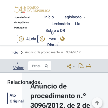
Início
Legislação
Jornal Oficial
da República
Lexionário
Lia
Portuguesa
Sobre o DR
O
Ajuda
meu
Diário
Início
Anúncio de procedimento  n.º 3096/2012 
Voltar
Relacionados
Anúncio de 
procedimento n.º 
Ato
Original
3096/2012, de 2 de 