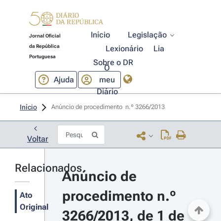
Início
Legislação
Jornal Oficial
da República
Lexionário
Lia
Portuguesa
Sobre o DR
O
Ajuda
meu
Diário
Início
Anúncio de procedimento  n.º 3266/2013 
Voltar
Relacionados
Anúncio de 
procedimento n.º 
Ato
Original
3266/2013, de 1 de 