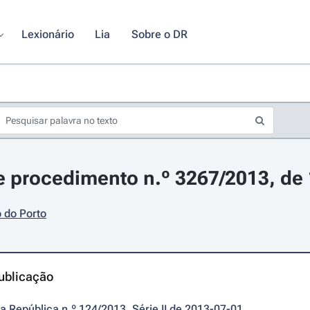
Lexionário
Lia
Sobre o DR
 procedimento n.º 3267/2013, de 
 do Porto
ublicação
da República n.º 124/2013, Série II de 2013-07-01