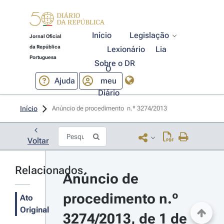
Início
Legislação
Jornal Oficial
da República
Lexionário
Lia
Portuguesa
Sobre o DR
O
Ajuda
meu
Diário
Início
Anúncio de procedimento  n.º 3274/2013 
Voltar
Relacionados
Anúncio de 
procedimento n.º 
Ato
Original
3274/2013, de 1 de 