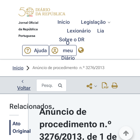
Início
Legislação
Jornal Oficial
da República
Lexionário
Lia
Portuguesa
Sobre o DR
O
Ajuda
meu
Diário
Início
Anúncio de procedimento  n.º 3276/2013 
Voltar
Relacionados
Anúncio de 
procedimento n.º 
Ato
Original
3276/2013, de 1 de 