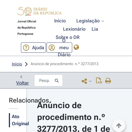
Início
Legislação
Jornal Oficial
da República
Lexionário
Lia
Portuguesa
Sobre o DR
O
Ajuda
meu
Diário
Início
Anúncio de procedimento  n.º 3277/2013 
Voltar
Relacionados
Anúncio de 
procedimento n.º 
Ato
Original
3277/2013, de 1 de 