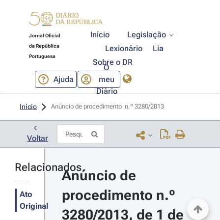
Início
Legislação
Jornal Oficial
da República
Lexionário
Lia
Portuguesa
Sobre o DR
O
Ajuda
meu
Diário
Início
Anúncio de procedimento  n.º 3280/2013 
Voltar
Relacionados
Anúncio de 
procedimento n.º 
Ato
Original
3280/2013, de 1 de 