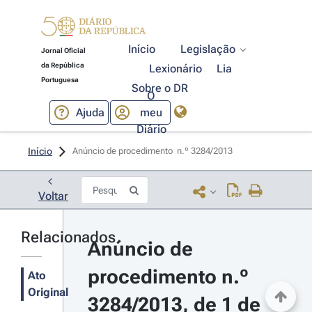
Início
Legislação
Jornal Oficial
da República
Lexionário
Lia
Portuguesa
Sobre o DR
O
Ajuda
meu
Diário
Início
Anúncio de procedimento  n.º 3284/2013 
Voltar
Relacionados
Anúncio de 
procedimento n.º 
Ato
Original
3284/2013, de 1 de 