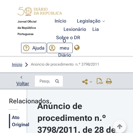
Início
Legislação
Jornal Oficial
da República
Lexionário
Lia
Portuguesa
Sobre o DR
O
Ajuda
meu
Diário
Início
Anúncio de procedimento  n.º 3798/2011 
Voltar
Relacionados
Anúncio de 
procedimento n.º 
Ato
Original
3798/2011, de 28 de 