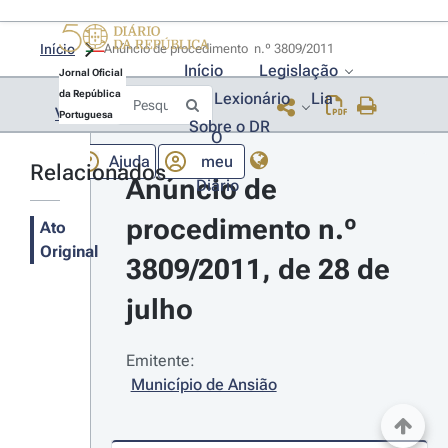
Início
Anúncio de procedimento  n.º 3809/2011 
Início
Legislação
Jornal Oficial
da República
Lexionário
Lia
Voltar
Portuguesa
Sobre o DR
O
Ajuda
meu
Relacionados
Anúncio de 
Diário
procedimento n.º 
Ato
Original
3809/2011, de 28 de 
julho
Emitente:
Município de Ansião