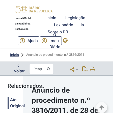
Início
Legislação
Jornal Oficial
da República
Lexionário
Lia
Portuguesa
Sobre o DR
O
Ajuda
meu
Diário
Início
Anúncio de procedimento  n.º 3816/2011 
Voltar
Relacionados
Anúncio de 
procedimento n.º 
Ato
Original
3816/2011, de 28 de 