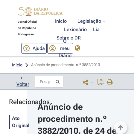
Início
Legislação
Jornal Oficial
da República
Lexionário
Lia
Portuguesa
Sobre o DR
O
Ajuda
meu
Diário
Início
Anúncio de procedimento  n.º 3882/2010 
Voltar
Relacionados
Anúncio de 
procedimento n.º 
Ato
Original
3882/2010, de 24 de 